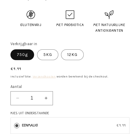
Glutenvrij
Met probiotica
Met natuurlijke
antioxidanten
Verkrijgbaar in
750g
5KG
12KG
Normale
€9.99
prijs
Inclusief btw.
Verzendkosten
worden berekend bij de checkout.
Aantal
Aantal
Aantal
verlagen
verhogen
voor
voor
Kies uit onderstaande
Vertering
Vertering
(Kip
(Kip
Eenmalig
€9.99
&amp;
&amp;