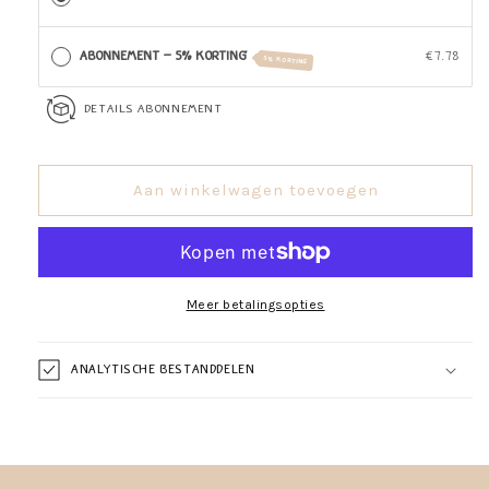
Trainers
Trainers
Abonnement - 5% Korting
€7.78
5% KORTING
Details abonnement
Aan winkelwagen toevoegen
Meer betalingsopties
Analytische bestanddelen