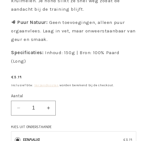
kruimelen. Je hond slikt ze snel weg zodat de
aandacht bij de training blijft.
🥩
Puur Natuur:
Geen toevoegingen, alleen puur
orgaanvlees. Laag in vet, maar onweerstaanbaar van
geur en smaak.
Specificaties:
Inhoud: 150g | Bron: 100% Paard
(Long)
Normale
€8.19
prijs
Inclusief btw.
Verzendkosten
worden berekend bij de checkout.
Aantal
Aantal
Aantal
verlagen
verhogen
voor
voor
Kies uit onderstaande
Paard
Paard
-
-
Eenmalig
€8.19