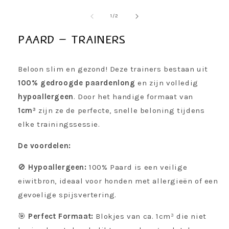
Media
1
openen
van
1
/
2
in
modaal
Paard - Trainers
Beloon slim en gezond! Deze trainers bestaan uit
100% gedroogde paardenlong
en zijn volledig
hypoallergeen
. Door het handige formaat van
1cm³
zijn ze de perfecte, snelle beloning tijdens
elke trainingssessie.
De voordelen:
🚫
Hypoallergeen:
100% Paard is een veilige
eiwitbron, ideaal voor honden met allergieën of een
gevoelige spijsvertering.
🎯
Perfect Formaat:
Blokjes van ca. 1cm³ die niet