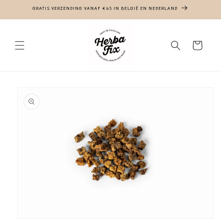
Meteen
GRATIS VERZENDING VANAF €65 IN BELGIË EN NEDERLAND
naar de
content
Winkelwagen
a direct naar
roductinformatie