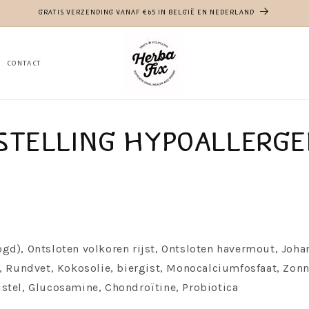
GRATIS VERZENDING VANAF €65 IN BELGIË EN NEDERLAND
Contact
stelling Hypoallerg
gd), Ontsloten volkoren rijst, Ontsloten havermout, Joh
, Rundvet, Kokosolie, biergist, Monocalciumfosfaat, Zon
stel, Glucosamine, Chondroïtine, Probiotica