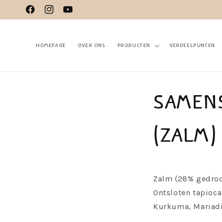
Meteen
naar de
Facebook
Instagram
YouTube
content
Homepage
Over ons
Producten
Verdeelpunten
Samen
(Zalm)
Zalm (28% gedroo
Ontsloten tapioca
Kurkuma, Mariadi